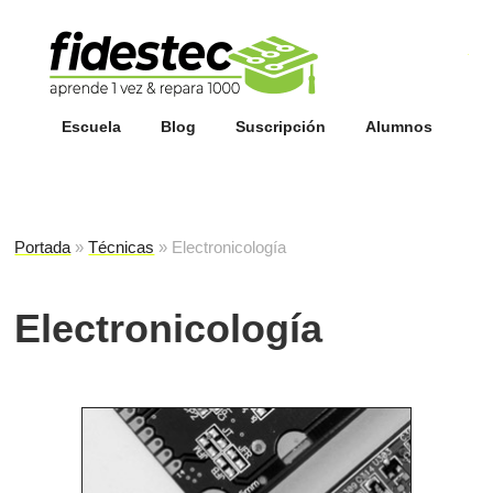
Esc
fi
Escuela
Blog
Suscripción
Alumnos
Portada
»
Técnicas
»
Electronicología
Electronicología