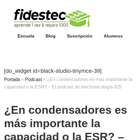
Esc
fi
Escuela
Blog
Suscripción
Alumnos
[do_widget id=black-studio-tinymce-39]
Portada
»
Podcast
»
¿En condensadores es más importante la
capacidad o la ESR? – El podcast de electronicología #25
¿En condensadores es
más importante la
capacidad o la ESR? –