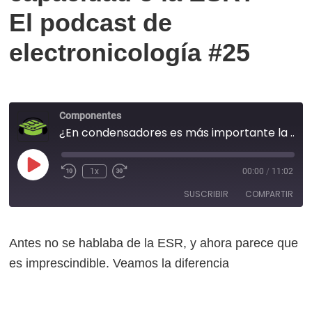
El podcast de
electronicología #25
Componentes
¿En condensadores es más importante la capacidad o la ESR? - El podcast de electronicología #25
Reproducir
1x
00:00
/
11:02
episodio
SUSCRIBIR
COMPARTIR
Antes no se hablaba de la ESR, y ahora parece que
COMPARTIR
es imprescindible. Veamos la diferencia
FEED RSS
ENLACE