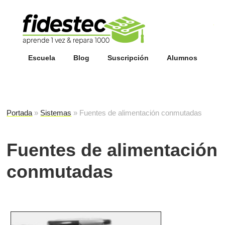
Esc
fi
Escuela
Blog
Suscripción
Alumnos
Portada
»
Sistemas
»
Fuentes de alimentación conmutadas
Fuentes de alimentación
conmutadas