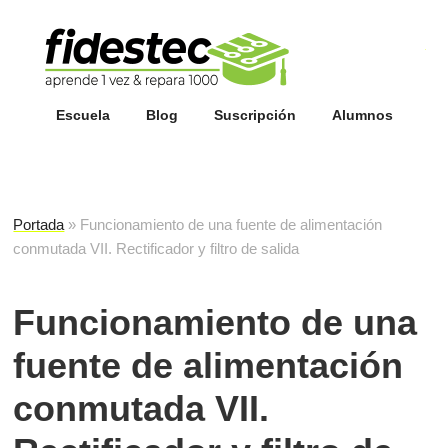
Esc
fi
Escuela
Blog
Suscripción
Alumnos
Portada
»
Funcionamiento de una fuente de alimentación
conmutada VII. Rectificador y filtro de salida
Funcionamiento de una
fuente de alimentación
conmutada VII.