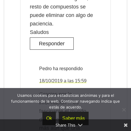
resto de compuestos se
puede eliminar con algo de
paciencia.
Saludos
Responder
Pedro
18/10/2019 a las 15:59
Gracias por la
Usamos cookies para estadísticas anónimas y para el
funcionamiento de la web. Continuar navegando indica que
información …es
estás de acuerdo.
fascinante el mundo
Ok
Saber más
de la electrónica y
Share This
más aún que una