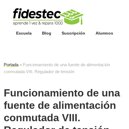
Esc
fi
Escuela
Blog
Suscripción
Alumnos
Portada
»
Funcionamiento de una fuente de alimentación
conmutada VIII. Regulador de tensión
Funcionamiento de una
fuente de alimentación
conmutada VIII.