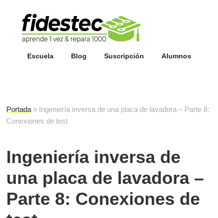
Esc
fi
Escuela
Blog
Suscripción
Alumnos
Portada
»
Ingeniería inversa de una placa de lavadora – Parte 8:
Conexiones de test
Ingeniería inversa de
una placa de lavadora –
Parte 8: Conexiones de