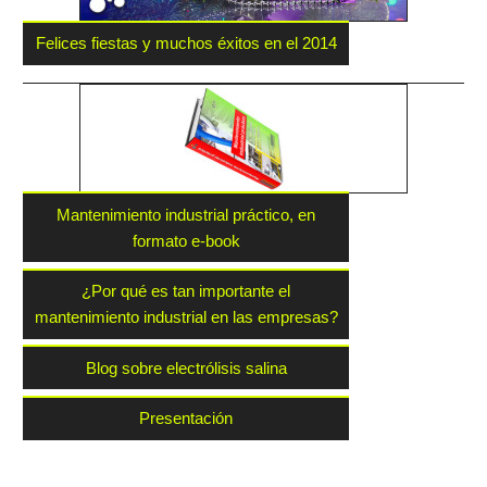
Felices fiestas y muchos éxitos en el 2014
Mantenimiento industrial práctico, en
formato e-book
¿Por qué es tan importante el
mantenimiento industrial en las empresas?
Blog sobre electrólisis salina
Presentación