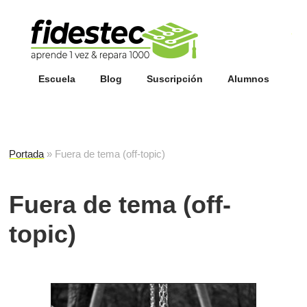
Esc
fi
Escuela
Blog
Suscripción
Alumnos
Portada
»
Fuera de tema (off-topic)
Fuera de tema (off-
topic)