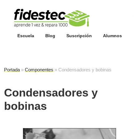
Esc
fi
Escuela
Blog
Suscripción
Alumnos
Portada
»
Componentes
»
Condensadores y bobinas
Condensadores y
bobinas