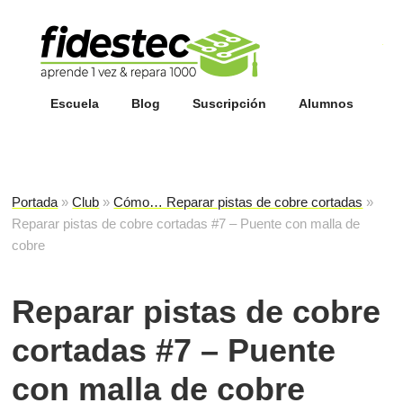
Esc
fi
Escuela
Blog
Suscripción
Alumnos
Portada
»
Club
»
Cómo… Reparar pistas de cobre cortadas
»
Reparar pistas de cobre cortadas #7 – Puente con malla de
cobre
Reparar pistas de cobre
cortadas #7 – Puente
con malla de cobre