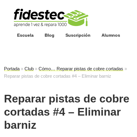
Esc
fi
Escuela
Blog
Suscripción
Alumnos
Portada
»
Club
»
Cómo… Reparar pistas de cobre cortadas
»
Reparar pistas de cobre cortadas #4 – Eliminar barniz
Reparar pistas de cobre
cortadas #4 – Eliminar
barniz