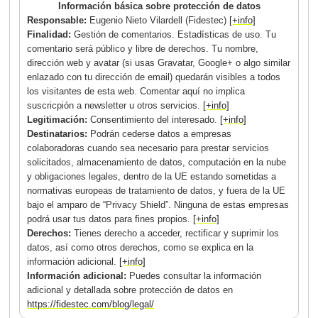
Información básica sobre protección de datos
Responsable:
Eugenio Nieto Vilardell (Fidestec)
[+info]
Finalidad:
Gestión de comentarios. Estadísticas de uso. Tu
comentario será público y libre de derechos. Tu nombre,
dirección web y avatar (si usas Gravatar, Google+ o algo similar
enlazado con tu dirección de email) quedarán visibles a todos
los visitantes de esta web. Comentar aquí no implica
suscricpión a newsletter u otros servicios.
[+info]
Legitimación:
Consentimiento del interesado.
[+info]
Destinatarios:
Podrán cederse datos a empresas
colaboradoras cuando sea necesario para prestar servicios
solicitados, almacenamiento de datos, computación en la nube
y obligaciones legales, dentro de la UE estando sometidas a
normativas europeas de tratamiento de datos, y fuera de la UE
bajo el amparo de “Privacy Shield”. Ninguna de estas empresas
podrá usar tus datos para fines propios.
[+info]
Derechos:
Tienes derecho a acceder, rectificar y suprimir los
datos, así como otros derechos, como se explica en la
información adicional.
[+info]
Información adicional:
Puedes consultar la información
adicional y detallada sobre protección de datos en
https://fidestec.com/blog/legal/