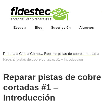
Esc
fi
Escuela
Blog
Suscripción
Alumnos
Portada
»
Club
»
Cómo… Reparar pistas de cobre cortadas
»
Reparar pistas de cobre cortadas #1 – Introducción
Reparar pistas de cobre
cortadas #1 –
Introducción