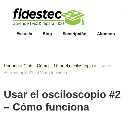
Esc
fi
Escuela
Blog
Suscripción
Alumnos
Portada
»
Club
»
Cómo… Usar el osciloscopio
»
Usar el
osciloscopio #2 – Cómo funciona
Usar el osciloscopio #2
– Cómo funciona