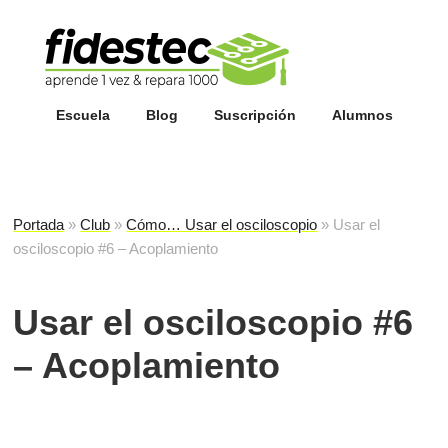
Esc
fi
Escuela
Blog
Suscripción
Alumnos
Portada
»
Club
»
Cómo… Usar el osciloscopio
»
Usar el
osciloscopio #6 – Acoplamiento
Usar el osciloscopio #6
– Acoplamiento