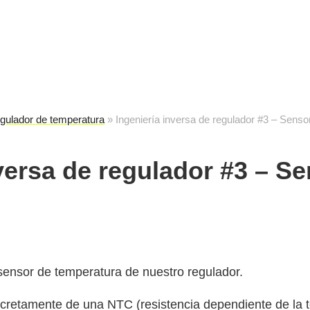
cuela de reparación electrónica
destec
gulador de temperatura
»
Ingeniería inversa de regulador #3 – Senso
versa de regulador #3 – S
ensor de temperatura de nuestro regulador.
oncretamente de una NTC (resistencia dependiente de la 