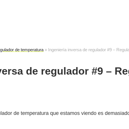
cuela de reparación electrónica
destec
gulador de temperatura
»
Ingeniería inversa de regulador #9 – Regula
nversa de regulador #9 – R
lador de temperatura que estamos viendo es demasiado 