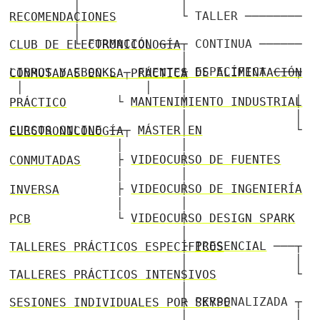
│ │
│ └ TALLER ────────
RECOMENDACIONES
│
└ FORMACIÓN ───┬ CONTINUA ──────
CLUB DE ELECTRONICOLOGÍA
│
├ ESPECÍFICA ───┬
LIBROS Y EBOOKS
┬
FUENTES DE ALIMENTACIÓN CONMUTADAS EN LA PRÁCTICA
│ │ │
│ │ └
MANTENIMIENTO INDUSTRIAL PRÁCTICO
│ │
│ └
CURSOS ONLINE
──┬
MÁSTER EN ELECTRONICOLOGÍA
│ │
│ ├
VIDEOCURSO DE FUENTES CONMUTADAS
│ │
│ ├
VIDEOCURSO DE INGENIERÍA INVERSA
│ │
│ └
VIDEOCURSO DESIGN SPARK PCB
│
├
PRESENCIAL
───┬
TALLERES PRÁCTICOS ESPECÍFICOS
│ │
│ └
TALLERES PRÁCTICOS INTENSIVOS
│
├ PERSONALIZADA ┬
SESIONES INDIVIDUALES POR SKYPE
│ │