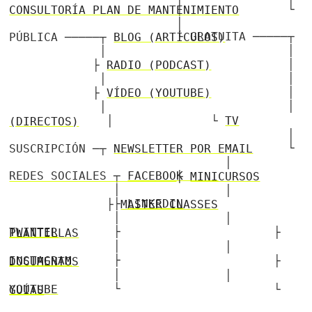
│ └
CONSULTORÍA PLAN DE MANTENIMIENTO
│
└ GRATUITA ─────┬ PÚBLICA ─────┬
BLOG (ARTÍCULOS)
│ │
│ ├
RADIO (PODCAST)
│ │
│ ├
VÍDEO (YOUTUBE)
│ │
│ └
TV (DIRECTOS)
│
└ SUSCRIPCIÓN ─┬
NEWSLETTER POR EMAIL
│
REDES SOCIALES ┬
FACEBOOK
├
MINICURSOS
│ │
├
LINKEDIN
├
MASTER CLASSES
│ │
├
TWITTER
├
PLANTILLAS
│ │
├
INSTAGRAM
├
DOCUMENTOS
│ │
└
YOUTUBE
└
GUÍAS