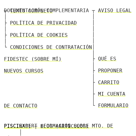
DOCUMENTACIÓN COMPLEMENTARIA ┬
AVISO LEGAL
┬
TEXTO COMPLETO
│ │
│ ├
POLÍTICA DE PRIVACIDAD
│ │
│ ├
POLÍTICA DE COOKIES
│ │
│ └
CONDICIONES DE CONTRATACIÓN
│
├
QUÉ ES FIDESTEC (SOBRE MÍ)
│
├
PROPONER NUEVOS CURSOS
│
├
CARRITO
│
├
MI CUENTA
│
└
FORMULARIO DE CONTACTO
PISCIEXPERT (FORMACIÓN SOBRE MTO. DE PISCINAS)
┬
BLOG (ARTÍCULOS)
│