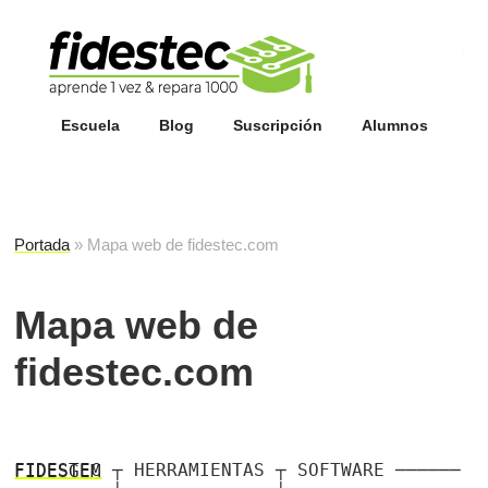
Esc
fi
Escuela
Blog
Suscripción
Alumnos
Portada
»
Mapa web de fidestec.com
Mapa web de
fidestec.com
FIDESTEC
┬ HERRAMIENTAS ┬ SOFTWARE ──────
FIDESGEM