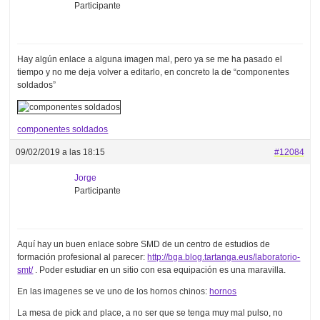
Participante
Hay algún enlace a alguna imagen mal, pero ya se me ha pasado el
tiempo y no me deja volver a editarlo, en concreto la de “componentes
soldados”
componentes soldados
09/02/2019 a las 18:15
#12084
Jorge
Participante
Aquí hay un buen enlace sobre SMD de un centro de estudios de
formación profesional al parecer:
http://bga.blog.tartanga.eus/laboratorio-
smt/
. Poder estudiar en un sitio con esa equipación es una maravilla.
En las imagenes se ve uno de los hornos chinos:
hornos
La mesa de pick and place, a no ser que se tenga muy mal pulso, no