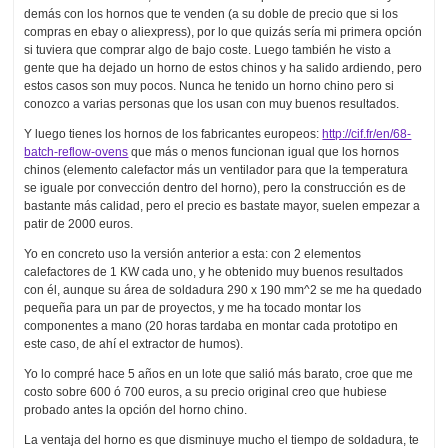
demás con los hornos que te venden (a su doble de precio que si los
compras en ebay o aliexpress), por lo que quizás sería mi primera opción
si tuviera que comprar algo de bajo coste. Luego también he visto a
gente que ha dejado un horno de estos chinos y ha salido ardiendo, pero
estos casos son muy pocos. Nunca he tenido un horno chino pero si
conozco a varias personas que los usan con muy buenos resultados.
Y luego tienes los hornos de los fabricantes europeos:
http://cif.fr/en/68-
batch-reflow-ovens
que más o menos funcionan igual que los hornos
chinos (elemento calefactor más un ventilador para que la temperatura
se iguale por convección dentro del horno), pero la construcción es de
bastante más calidad, pero el precio es bastate mayor, suelen empezar a
patir de 2000 euros.
Yo en concreto uso la versión anterior a esta: con 2 elementos
calefactores de 1 KW cada uno, y he obtenido muy buenos resultados
con él, aunque su área de soldadura 290 x 190 mm^2 se me ha quedado
pequeña para un par de proyectos, y me ha tocado montar los
componentes a mano (20 horas tardaba en montar cada prototipo en
este caso, de ahí el extractor de humos).
Yo lo compré hace 5 años en un lote que salió más barato, croe que me
costo sobre 600 ó 700 euros, a su precio original creo que hubiese
probado antes la opción del horno chino.
La ventaja del horno es que disminuye mucho el tiempo de soldadura, te