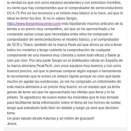
la verdad es que son unos equipos excelentes y con precision increíble,
es cierto que hay componentes que el comprobador de semiconductores
DCA-75 Pro no los reconoce y el mólelo mas básico si lo hace, así que lo
ideal es tener los dos. Si no lo sabes Sergio,
https://www.thesergioscorner.com/
esta liquidando muchos artículos de la
tienda a un precio muy competitivo, así que yo he aprovechado y he
comprado varias cosas que necesitaba entre ellos he comprado el
comprobador de semiconductores el modelo básico, y el comprobador
de SCR y Triacs, también de la marca Peak así que ahora ya voy a tener
todos los modelos y tengo cubierto la comprobación de cualquier
componente de una manera muy cómoda y sobre todo eficaz y fiable al
cien por cien. Por otra parte Sergio es el distribuidor oficial en España de
la marca alemana PeakTech, son unos equipos muy buenos y con unos
buenos precios, así que si piensas comprar algún equipo o herramienta
te recomiendo que le eches un vistazo rápido porque no creo que tarde
mucho en agotar las existencias, yo me he comprado un miliohmetro de
esta marca alemana a un precio muy bueno, es un equipo que ya tenia
ganas de tener así que he aprovechado las ofertas que tiene y lo he
pillado. Te agradezco de nuevo todas las molestias que te has tomado
para facilitarme tanta información sobre el tema de los hornos de soldar,
tengo que estudiarlo todo bien en detalle y luego ya veré que decision
tomo.
Un gran saludo desde Asturias y un millón de gracias!!!
Jesus.