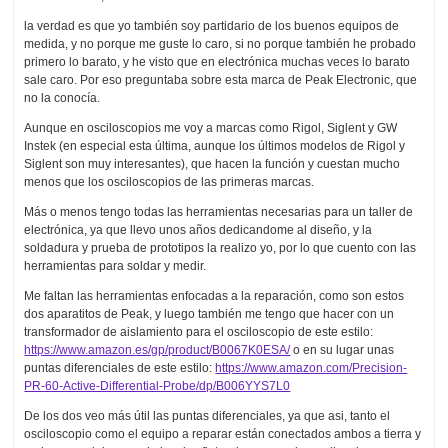
la verdad es que yo también soy partidario de los buenos equipos de
medida, y no porque me guste lo caro, si no porque también he probado
primero lo barato, y he visto que en electrónica muchas veces lo barato
sale caro. Por eso preguntaba sobre esta marca de Peak Electronic, que
no la conocía.
Aunque en osciloscopios me voy a marcas como Rigol, Siglent y GW
Instek (en especial esta última, aunque los últimos modelos de Rigol y
Siglent son muy interesantes), que hacen la función y cuestan mucho
menos que los osciloscopios de las primeras marcas.
Más o menos tengo todas las herramientas necesarias para un taller de
electrónica, ya que llevo unos años dedicandome al diseño, y la
soldadura y prueba de prototipos la realizo yo, por lo que cuento con las
herramientas para soldar y medir.
Me faltan las herramientas enfocadas a la reparación, como son estos
dos aparatitos de Peak, y luego también me tengo que hacer con un
transformador de aislamiento para el osciloscopio de este estilo:
https://www.amazon.es/gp/product/B0067K0ESA/
o en su lugar unas
puntas diferenciales de este estilo:
https://www.amazon.com/Precision-
PR-60-Active-Differential-Probe/dp/B006YYS7L0
De los dos veo más útil las puntas diferenciales, ya que asi, tanto el
osciloscopio como el equipo a reparar están conectados ambos a tierra y