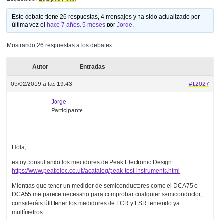
Este debate tiene 26 respuestas, 4 mensajes y ha sido actualizado por
última vez el
hace 7 años, 5 meses
por
Jorge
.
Mostrando 26 respuestas a los debates
Autor
Entradas
05/02/2019 a las 19:43
#12027
Jorge
Participante
Hola,
estoy consultando los medidores de Peak Electronic Design:
https://www.peakelec.co.uk/acatalog/peak-test-instruments.html
Mientras que tener un medidor de semiconductores como el DCA75 o
DCA55 me parece necesario para comprobar cualquier semiconductor,
consideráis útil tener los medidores de LCR y ESR teniendo ya
multímetros.