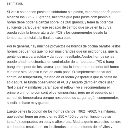
ser mayor.
Si vas a soldar con pasta de soldadura sin plomo, el horno debería poder
alcanza los 225-230 grados, mientras que para pasta com plomo el
horno debe poder alcanzar sobre los 260 grados, y tener la potencia
suficiente para que en ese espacio de tiempo que se ve en la curva,
pueda subir la temperatura del PCB y los componentes desde la
temperatura inicial a la final de casa paso.
Por lo general, hay muchos proyectos de hornos de cocina baratos, estos
hornos pequeñitos que no son más grandes que un microondas, que la
gente los usa para soldar y dan buen resultado. A estos hornos se les
puede añadir electrónica, un controlador de temperatura (PID o bang
bang en el peor de los casos) que mida la temperatura interior del horno
e intente simular esa curva en cada paso. O simplemente pasar del
control de temperatura, meterlo en el horno y esperar a que la pasta de
soldadura se funda observando el PCB y sacarlo (también otros usan
“hot plates” y similares para hacer el reflow), yo si recomendaría el
primero un horno con control de temperatura, pero no el segundo sin
control de temperatura porque nos podemos cargar algún componentes
si está se hace muy grande.
Luego tienes la opción de los hornos chinos: T962 T-962C y similares,
que suelen tener un precio entre 250 y 450 euros (en función de su
tamaño) comprados en ebay o aliexpress. Mucha gente usa estos hornos
con buenos resultados, en las tiendas de reparaciones de móviles y