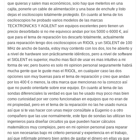
que quieras y salen mas económicos, solo hay que meterlos en una
cajita, ponerle un cable de alimentación y una base de enchufe y listo
dejas el osciloscopio totalmente protegido. En cuanto al tema de los
osciloscopios he probado varios modelos de las marcas
TECKTRONICKS Y AGILENT son equipos excelentes pero tienen un
precio desorbitado si no me equivoco andan por los 5000 o 6000 €, así
que para el tema de reparación los descarto totalmente, actualmente
para reparación tengo dos osciloscopios un RIGOL y un SIGLENT de 100
MHz de ancho de banda, estoy muy contento con los dos, los he abierto y
a nivel de hardware son prácticamente idénticos, pero a nivel de software
el SIGLENT es superior, mucho mas fácil de usar es mas intuitivo a mi
forma de ver, pero bueno es solo mi opinion personal seguramente habrá
mucha gente que le guste mas el RIGOL, en cualquier caso las dos
opciones son muy buenas para el tema de reparación y creo que andan
por los 400 € o menos, la otra marca que mencionas no la conozco así
que no puedo orientarte sobre ese equipo. En cuanto al tema de las
sondas diferenciales la verdad es que las he usado muy poco mas bien
como curiosidad por ver como funcionaban en equipos que no eran de
mi propiedad, pero en el tema de la reparación no las he usado nunca
así que si te vas hacer con unas mejor consúltale a Eugenio o a otro
compañero que las use normalmente, este tipo de sondas las utilizan los
ingenieros para diseñar circuitos ya que pueden hacer cálculos
matemáticos muy complejos, pero en mi opinion personal para reparar
no son necesarias bajo mi criterio personal y experiencia en el trabajo,
así que infórmate primero bien antes de gastar el dinero en ellas ya que