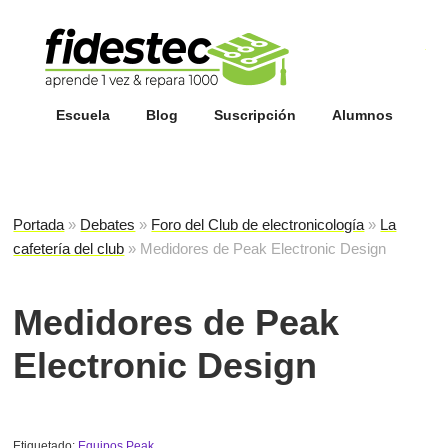
Esc
fi
Escuela
Blog
Suscripción
Alumnos
Portada
»
Debates
»
Foro del Club de electronicología
»
La
cafetería del club
»
Medidores de Peak Electronic Design
Medidores de Peak
Electronic Design
Etiquetado:
Equipos Peak