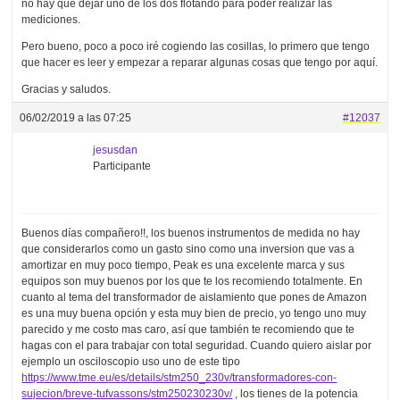
no hay que dejar uno de los dos flotando para poder realizar las
mediciones.
Pero bueno, poco a poco iré cogiendo las cosillas, lo primero que tengo
que hacer es leer y empezar a reparar algunas cosas que tengo por aquí.
Gracias y saludos.
06/02/2019 a las 07:25
#12037
jesusdan
Participante
Buenos días compañero!!, los buenos instrumentos de medida no hay
que considerarlos como un gasto sino como una inversion que vas a
amortizar en muy poco tiempo, Peak es una excelente marca y sus
equipos son muy buenos por los que te los recomiendo totalmente. En
cuanto al tema del transformador de aislamiento que pones de Amazon
es una muy buena opción y esta muy bien de precio, yo tengo uno muy
parecido y me costo mas caro, así que también te recomiendo que te
hagas con el para trabajar con total seguridad. Cuando quiero aislar por
ejemplo un osciloscopio uso uno de este tipo
https://www.tme.eu/es/details/stm250_230v/transformadores-con-
sujecion/breve-tufvassons/stm250230230v/
, los tienes de la potencia