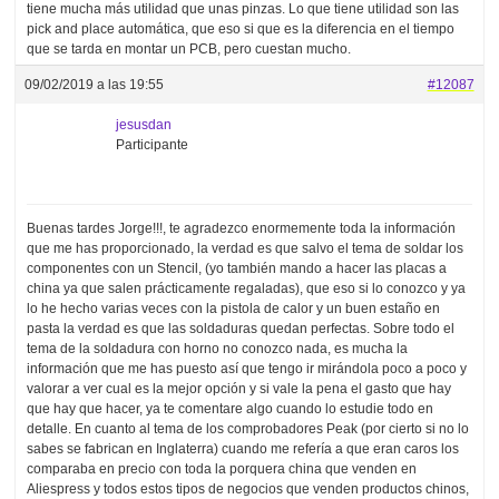
tiene mucha más utilidad que unas pinzas. Lo que tiene utilidad son las
pick and place automática, que eso si que es la diferencia en el tiempo
que se tarda en montar un PCB, pero cuestan mucho.
09/02/2019 a las 19:55
#12087
jesusdan
Participante
Buenas tardes Jorge!!!, te agradezco enormemente toda la información
que me has proporcionado, la verdad es que salvo el tema de soldar los
componentes con un Stencil, (yo también mando a hacer las placas a
china ya que salen prácticamente regaladas), que eso si lo conozco y ya
lo he hecho varias veces con la pistola de calor y un buen estaño en
pasta la verdad es que las soldaduras quedan perfectas. Sobre todo el
tema de la soldadura con horno no conozco nada, es mucha la
información que me has puesto así que tengo ir mirándola poco a poco y
valorar a ver cual es la mejor opción y si vale la pena el gasto que hay
que hay que hacer, ya te comentare algo cuando lo estudie todo en
detalle. En cuanto al tema de los comprobadores Peak (por cierto si no lo
sabes se fabrican en Inglaterra) cuando me refería a que eran caros los
comparaba en precio con toda la porquera china que venden en
Aliespress y todos estos tipos de negocios que venden productos chinos,