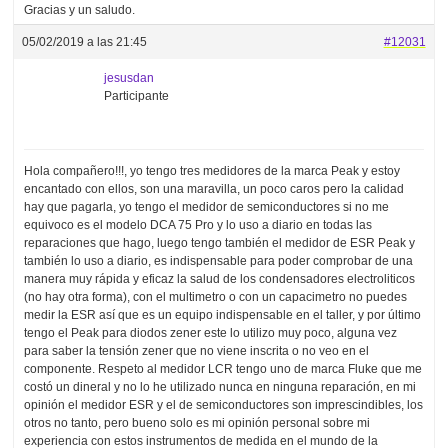
Gracias y un saludo.
05/02/2019 a las 21:45
#12031
jesusdan
Participante
Hola compañero!!!, yo tengo tres medidores de la marca Peak y estoy
encantado con ellos, son una maravilla, un poco caros pero la calidad
hay que pagarla, yo tengo el medidor de semiconductores si no me
equivoco es el modelo DCA 75 Pro y lo uso a diario en todas las
reparaciones que hago, luego tengo también el medidor de ESR Peak y
también lo uso a diario, es indispensable para poder comprobar de una
manera muy rápida y eficaz la salud de los condensadores electroliticos
(no hay otra forma), con el multimetro o con un capacimetro no puedes
medir la ESR así que es un equipo indispensable en el taller, y por último
tengo el Peak para diodos zener este lo utilizo muy poco, alguna vez
para saber la tensión zener que no viene inscrita o no veo en el
componente. Respeto al medidor LCR tengo uno de marca Fluke que me
costó un dineral y no lo he utilizado nunca en ninguna reparación, en mi
opinión el medidor ESR y el de semiconductores son imprescindibles, los
otros no tanto, pero bueno solo es mi opinión personal sobre mi
experiencia con estos instrumentos de medida en el mundo de la