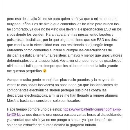
pero eso de la talla XL no sé para quien será, ya que a mi me quedan
muy pequeños. Los de nitrilo que comentas los he visto pero nunca los
he comprado, ya que no he visto que lleven la especificación ESD en los
sitios donde los venden. Para trabajar en las mesas tengo tapetes y
pulseras antiestáticas, por lo que el guante tiene que ser ESD (es decir
que conduzca la electricidad con una resistencia alta), según tengo
entendido como comentas el nitrilo si cumple las características de
disipar la estática (tener una resistencia mayor y menor que unos valores
determinados para la superficie). Voy a ver si encuentro unos guastes de
nitrilo de mi talla, pero siempre que los pido por internet la talla grande
me quedan pequeños
Aunque mucha gente maneja las placas sin guantes, y la mayoría de
veces (o casi todas las veces) no pasa nada, ya que los fabricantes de
componentes electrónicos suelen proteger sus pines contra las
descargas electrostáticas, a mi si se me han llegado a romper algunos
Mosfets bastantes sensibles, solo con tocarlos.
Hace tiempo compré uno de estos:
https://www.batterfly.com/shop/hakko-
fa430-kit
ya que durante una epoca pasaba varias horas al día soldando,
y la verdad que sin él ya no me pongo a soldar, ya que después de
soldar sin extractor de humos notaba la garganta irritada.