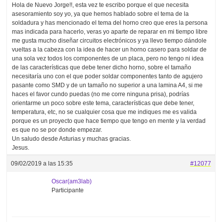
Hola de Nuevo Jorge!!, esta vez te escribo porque el que necesita
asesoramiento soy yo, ya que hemos hablado sobre el tema de la
soldadura y has mencionado el tema del horno creo que eres la persona
mas indicada para hacerlo, veras yo aparte de reparar en mi tiempo libre
me gusta mucho diseñar circuitos electrónicos y ya llevo tiempo dándole
vueltas a la cabeza con la idea de hacer un horno casero para soldar de
una sola vez todos los componentes de un placa, pero no tengo ni idea
de las características que debe tener dicho horno, sobre el tamaño
necesitaría uno con el que poder soldar componentes tanto de agujero
pasante como SMD y de un tamaño no superior a una lamina A4, si me
haces el favor cundo puedas (no me corre ninguna prisa), podrías
orientarme un poco sobre este tema, características que debe tener,
temperatura, etc, no se cualquier cosa que me indiques me es valida
porque es un proyecto que hace tiempo que tengo en mente y la verdad
es que no se por donde empezar.
Un saludo desde Asturias y muchas gracias.
Jesus.
09/02/2019 a las 15:35
#12077
Oscar(am3lab)
Participante