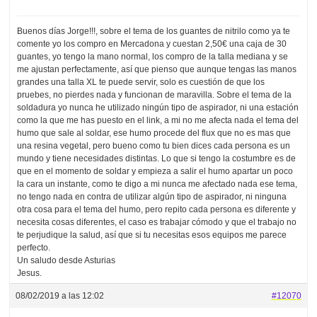
Buenos días Jorge!!!, sobre el tema de los guantes de nitrilo como ya te
comente yo los compro en Mercadona y cuestan 2,50€ una caja de 30
guantes, yo tengo la mano normal, los compro de la talla mediana y se
me ajustan perfectamente, así que pienso que aunque tengas las manos
grandes una talla XL te puede servir, solo es cuestión de que los
pruebes, no pierdes nada y funcionan de maravilla. Sobre el tema de la
soldadura yo nunca he utilizado ningún tipo de aspirador, ni una estación
como la que me has puesto en el link, a mi no me afecta nada el tema del
humo que sale al soldar, ese humo procede del flux que no es mas que
una resina vegetal, pero bueno como tu bien dices cada persona es un
mundo y tiene necesidades distintas. Lo que si tengo la costumbre es de
que en el momento de soldar y empieza a salir el humo apartar un poco
la cara un instante, como te digo a mi nunca me afectado nada ese tema,
no tengo nada en contra de utilizar algún tipo de aspirador, ni ninguna
otra cosa para el tema del humo, pero repito cada persona es diferente y
necesita cosas diferentes, el caso es trabajar cómodo y que el trabajo no
te perjudique la salud, así que si tu necesitas esos equipos me parece
perfecto.
Un saludo desde Asturias
Jesus.
08/02/2019 a las 12:02
#12070