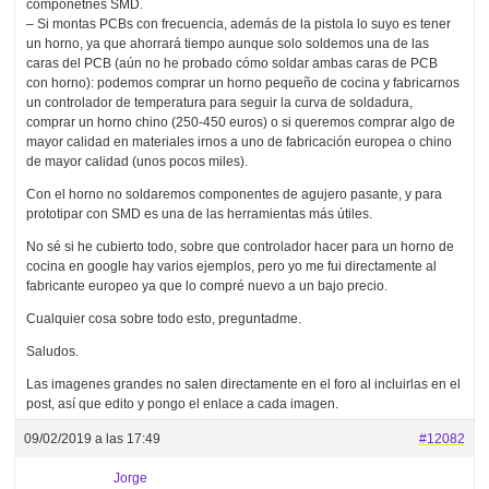
componetnes SMD.
– Si montas PCBs con frecuencia, además de la pistola lo suyo es tener
un horno, ya que ahorrará tiempo aunque solo soldemos una de las
caras del PCB (aún no he probado cómo soldar ambas caras de PCB
con horno): podemos comprar un horno pequeño de cocina y fabricarnos
un controlador de temperatura para seguir la curva de soldadura,
comprar un horno chino (250-450 euros) o si queremos comprar algo de
mayor calidad en materiales irnos a uno de fabricación europea o chino
de mayor calidad (unos pocos miles).
Con el horno no soldaremos componentes de agujero pasante, y para
prototipar con SMD es una de las herramientas más útiles.
No sé si he cubierto todo, sobre que controlador hacer para un horno de
cocina en google hay varios ejemplos, pero yo me fui directamente al
fabricante europeo ya que lo compré nuevo a un bajo precio.
Cualquier cosa sobre todo esto, preguntadme.
Saludos.
Las imagenes grandes no salen directamente en el foro al incluirlas en el
post, así que edito y pongo el enlace a cada imagen.
09/02/2019 a las 17:49
#12082
Jorge