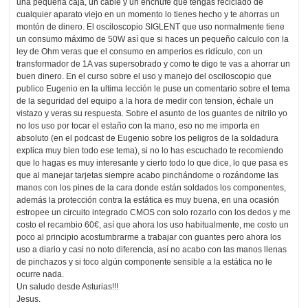
una pequeña caja, un cable y un enchufe que tengas reciclado de
cualquier aparato viejo en un momento lo tienes hecho y te ahorras un
montón de dinero. El osciloscopio SIGLENT que uso normalmente tiene
un consumo máximo de 50W así que si haces un pequeño calculo con la
ley de Ohm veras que el consumo en amperios es ridículo, con un
transformador de 1A vas supersobrado y como te digo te vas a ahorrar un
buen dinero. En el curso sobre el uso y manejo del osciloscopio que
publico Eugenio en la ultima lección le puse un comentario sobre el tema
de la seguridad del equipo a la hora de medir con tension, échale un
vistazo y veras su respuesta. Sobre el asunto de los guantes de nitrilo yo
no los uso por tocar el estaño con la mano, eso no me importa en
absoluto (en el podcast de Eugenio sobre los peligros de la soldadura
explica muy bien todo ese tema), si no lo has escuchado te recomiendo
que lo hagas es muy interesante y cierto todo lo que dice, lo que pasa es
que al manejar tarjetas siempre acabo pinchándome o rozándome las
manos con los pines de la cara donde están soldados los componentes,
además la protección contra la estática es muy buena, en una ocasión
estropee un circuito integrado CMOS con solo rozarlo con los dedos y me
costo el recambio 60€, así que ahora los uso habitualmente, me costo un
poco al principio acostumbrarme a trabajar con guantes pero ahora los
uso a diario y casi no noto diferencia, así no acabo con las manos llenas
de pinchazos y si toco algún componente sensible a la estática no le
ocurre nada.
Un saludo desde Asturias!!!
Jesus.