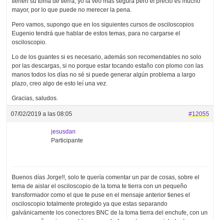
tienen su toma de tierra, yo la veo más segura pero el precio es mucho
mayor, por lo que puede no merecer la pena.
Pero vamos, supongo que en los siguientes cursos de osciloscopios
Eugenio tendrá que hablar de estos temas, para no cargarse el
osciloscopio.
Lo de los guantes si es necesario, además son recomendables no solo
por las descargas, si no porque estar tocando estaño con plomo con las
manos todos los días no sé si puede generar algún problema a largo
plazo, creo algo de esto leí una vez.
Gracias, saludos.
07/02/2019 a las 08:05
#12055
jesusdan
Participante
Buenos días Jorge!!, solo te quería comentar un par de cosas, sobre el
tema de aislar el osciloscopio de la toma te tierra con un pequeño
transformador como el que te puse en el mensaje anterior tienes el
osciloscopio totalmente protegido ya que estas separando
galvánicamente los conectores BNC de la toma tierra del enchufe, con un