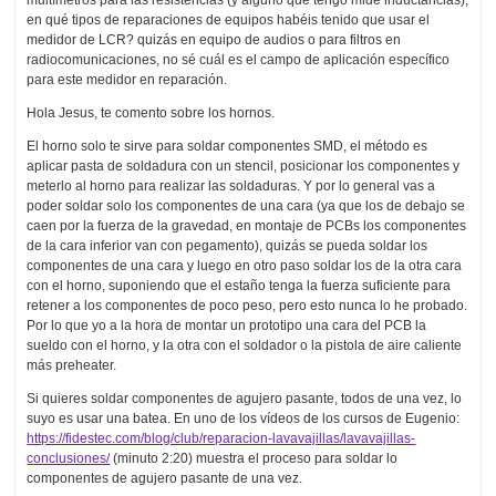
multímetros para las resistencias (y alguno que tengo mide inductancias),
en qué tipos de reparaciones de equipos habéis tenido que usar el
medidor de LCR? quizás en equipo de audios o para filtros en
radiocomunicaciones, no sé cuál es el campo de aplicación específico
para este medidor en reparación.
Hola Jesus, te comento sobre los hornos.
El horno solo te sirve para soldar componentes SMD, el método es
aplicar pasta de soldadura con un stencil, posicionar los componentes y
meterlo al horno para realizar las soldaduras. Y por lo general vas a
poder soldar solo los componentes de una cara (ya que los de debajo se
caen por la fuerza de la gravedad, en montaje de PCBs los componentes
de la cara inferior van con pegamento), quizás se pueda soldar los
componentes de una cara y luego en otro paso soldar los de la otra cara
con el horno, suponiendo que el estaño tenga la fuerza suficiente para
retener a los componentes de poco peso, pero esto nunca lo he probado.
Por lo que yo a la hora de montar un prototipo una cara del PCB la
sueldo con el horno, y la otra con el soldador o la pistola de aire caliente
más preheater.
Si quieres soldar componentes de agujero pasante, todos de una vez, lo
suyo es usar una batea. En uno de los vídeos de los cursos de Eugenio:
https://fidestec.com/blog/club/reparacion-lavavajillas/lavavajillas-
conclusiones/
(minuto 2:20) muestra el proceso para soldar lo
componentes de agujero pasante de una vez.