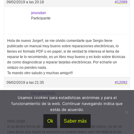
09/02/2019 a las 20:18
#12089
jesusdan
Participante
Hola de nuevo Jorge!!, se me olvido comentarte que Sergio tiene
publicado un manual muy bueno sobre reparaciones electrónicas, lo
tienes en formato PDF o en papel, si de verdad te interesa el tema de
reparar te lo recomiendo, es un libro muy bueno y es todo sobre técnicas
de como diagnosticar y reparar tarjetas electrónicas. Por echarle un
vistazo no pierdes nada.
Te mando otro saludo y muchas amigo!!!
09/02/2019 a las 21:35
#12092
Oscar(am3lab)
Usamos cookies para estadísticas anónimas y para el
Participante
funcionamiento de la web. Continuar navegando indica que
estás de acuerdo.
Ok
Saber más
Hola Jorge,
si ya tienes forma de medirlo es absurdo comprarlo de nuevo, yo en mi
caso tenia que hacer la inversion y compre todos solo me faltaria el de