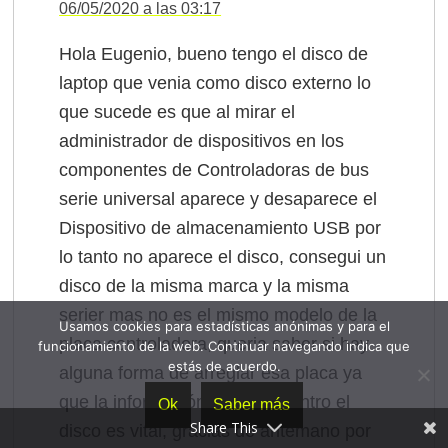
06/05/2020 a las 03:17
Hola Eugenio, bueno tengo el disco de
laptop que venia como disco externo lo
que sucede es que al mirar el
administrador de dispositivos en los
componentes de Controladoras de bus
serie universal aparece y desaparece el
Dispositivo de almacenamiento USB por
lo tanto no aparece el disco, consegui un
disco de la misma marca y la misma
serier mas no es el mismo modelo de la
Usamos cookies para estadísticas anónimas y para el
placa controladora, queria saber si hay
funcionamiento de la web. Continuar navegando indica que
estás de acuerdo.
alguna forma de arreglar esa placa ya
que la información que hay dentro el
Ok
Saber más
Share This
disco es vital, gracias de antemano por