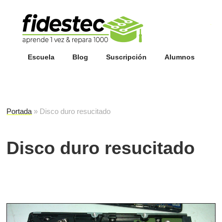
Esc
fi
Escuela
Blog
Suscripción
Alumnos
Portada
»
Disco duro resucitado
Disco duro resucitado