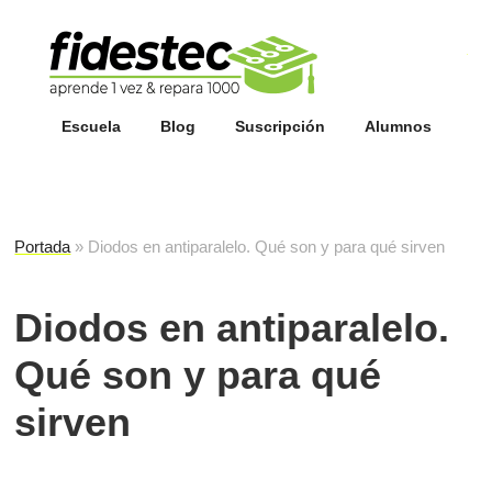
Esc
fi
Escuela
Blog
Suscripción
Alumnos
Portada
»
Diodos en antiparalelo. Qué son y para qué sirven
Diodos en antiparalelo.
Qué son y para qué
sirven