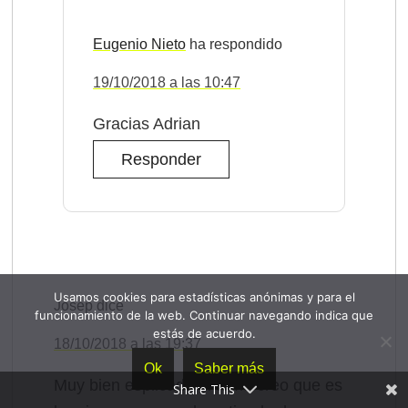
Eugenio Nieto
19/10/2018 a las 10:47
Gracias Adrian
Responder
Usamos cookies para estadísticas anónimas y para el
Josep
dice
funcionamiento de la web. Continuar navegando indica que
estás de acuerdo.
18/10/2018 a las 19:37
Ok
Saber más
Muy bien esplicado el tema creo que es
Share This