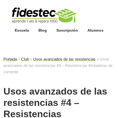
Esc
fi
Escuela
Blog
Suscripción
Alumnos
Portada
»
Club
»
Usos avanzados de las resistencias
»
Usos
avanzados de las resistencias #4 – Resistencias limitadoras de
corriente
Usos avanzados de las
resistencias #4 –
Resistencias