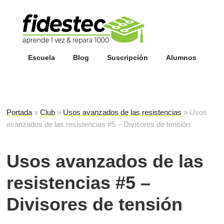
Esc
fi
Escuela
Blog
Suscripción
Alumnos
Portada
»
Club
»
Usos avanzados de las resistencias
»
Usos
avanzados de las resistencias #5 – Divisores de tensión
Usos avanzados de las
resistencias #5 –
Divisores de tensión