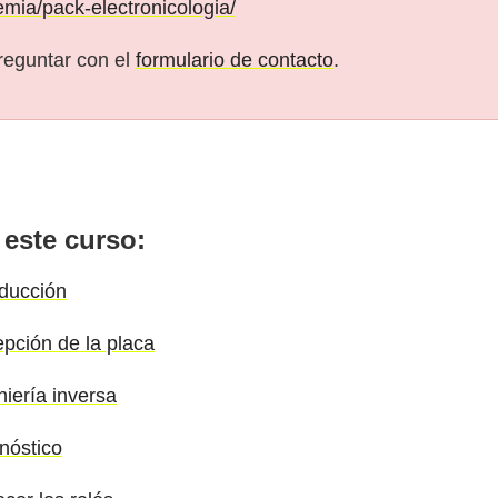
emia/pack-electronicologia/
reguntar con el
formulario de contacto
.
 este curso:
oducción
epción de la placa
niería inversa
nóstico