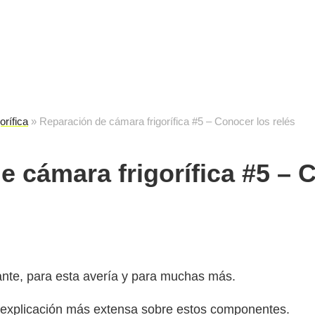
cuela de reparación electrónica
destec
rífica
»
Reparación de cámara frigorífica #5 – Conocer los relés
e cámara frigorífica #5 – 
ante, para esta avería y para muchas más.
explicación más extensa sobre estos componentes.