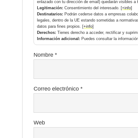
enlazado con tu dirección de email) quedarán visibles a 
Legitimación:
Consentimiento del interesado.
[+info]
Destinatarios:
Podrán cederse datos a empresas colabor
legales, dentro de la UE estando sometidas a normativa
datos para fines propios.
[+info]
Derechos:
Tienes derecho a acceder, rectificar y supri
Información adicional:
Puedes consultar la información
Nombre
*
Correo electrónico
*
Web