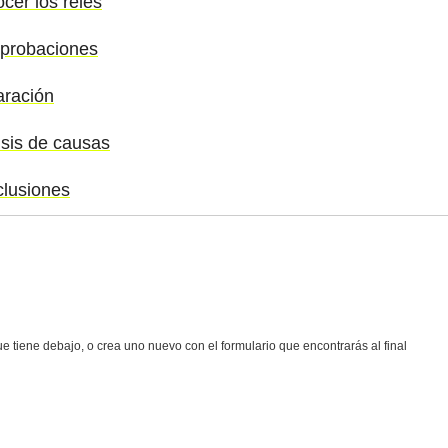
cer los relés
mprobaciones
aración
isis de causas
clusiones