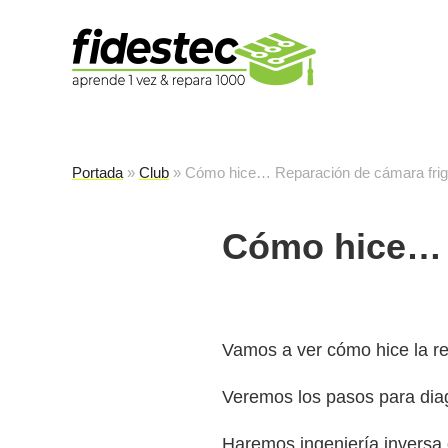
Es
fi
Portada
»
Club
»
Cómo hice… Reparación de cámara frigo
Cómo hice… R
Vamos a ver cómo hice la re
Veremos los pasos para diag
Haremos ingeniería inversa 