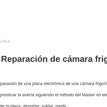
cuela de reparación electrónica
destec
rífica
eparación de cámara frig
paración de una placa electrónica de una cámara frigoríf
nosticar la avería siguiendo el método del Máster en ele
de la placa, desoldar, soldar, medir…