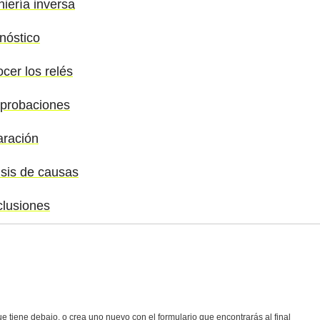
niería inversa
nóstico
cer los relés
mprobaciones
aración
isis de causas
clusiones