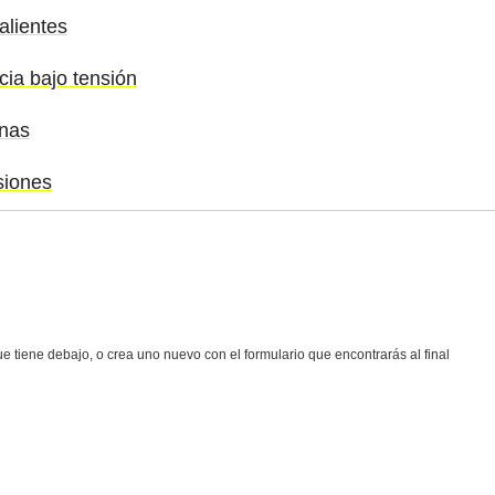
alientes
cia bajo tensión
onas
siones