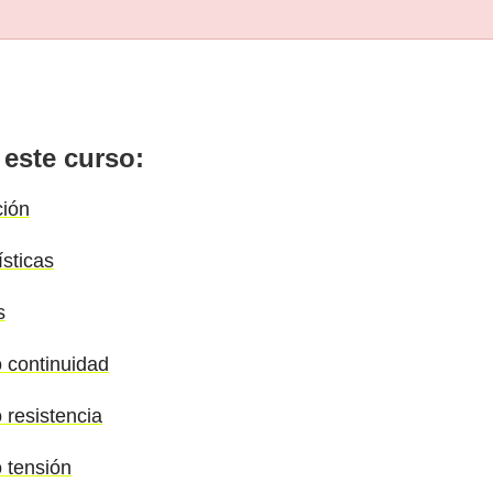
 este curso:
ción
ísticas
s
o continuidad
 resistencia
o tensión