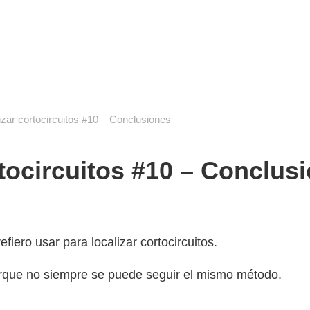
cuela de reparación electrónica
destec
izar cortocircuitos #10 – Conclusiones
rtocircuitos #10 – Conclus
fiero usar para localizar cortocircuitos.
orque no siempre se puede seguir el mismo método.