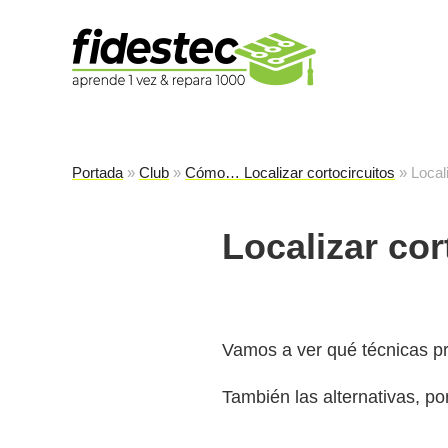
Es
fi
Portada
»
Club
»
Cómo… Localizar cortocircuitos
»
Local
Localizar co
Vamos a ver qué técnicas pre
También las alternativas, p