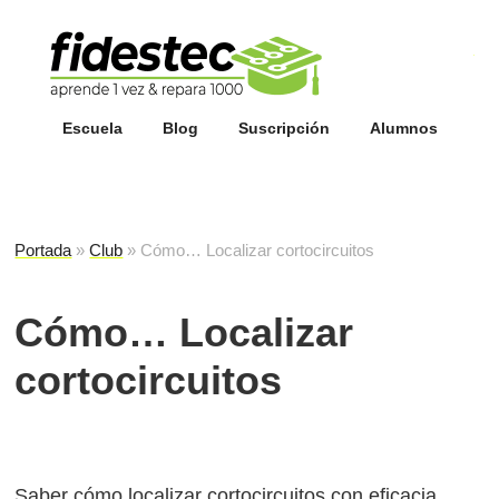
Esc
fi
Escuela
Blog
Suscripción
Alumnos
Portada
»
Club
»
Cómo… Localizar cortocircuitos
Cómo… Localizar
cortocircuitos
Saber cómo localizar cortocircuitos con eficacia