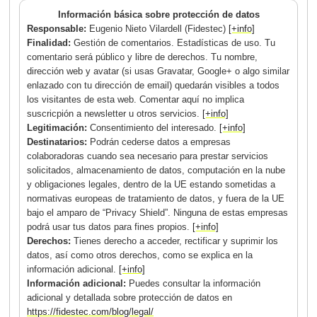
Información básica sobre protección de datos
Responsable:
Eugenio Nieto Vilardell (Fidestec)
[+info]
Finalidad:
Gestión de comentarios. Estadísticas de uso. Tu
comentario será público y libre de derechos. Tu nombre,
dirección web y avatar (si usas Gravatar, Google+ o algo similar
enlazado con tu dirección de email) quedarán visibles a todos
los visitantes de esta web. Comentar aquí no implica
suscricpión a newsletter u otros servicios.
[+info]
Legitimación:
Consentimiento del interesado.
[+info]
Destinatarios:
Podrán cederse datos a empresas
colaboradoras cuando sea necesario para prestar servicios
solicitados, almacenamiento de datos, computación en la nube
y obligaciones legales, dentro de la UE estando sometidas a
normativas europeas de tratamiento de datos, y fuera de la UE
bajo el amparo de “Privacy Shield”. Ninguna de estas empresas
podrá usar tus datos para fines propios.
[+info]
Derechos:
Tienes derecho a acceder, rectificar y suprimir los
datos, así como otros derechos, como se explica en la
información adicional.
[+info]
Información adicional:
Puedes consultar la información
adicional y detallada sobre protección de datos en
https://fidestec.com/blog/legal/