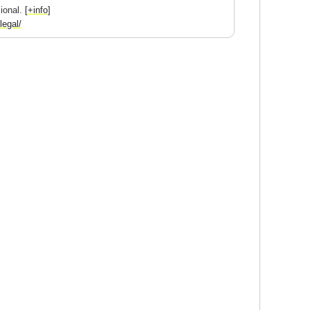
cional.
[+info]
legal/