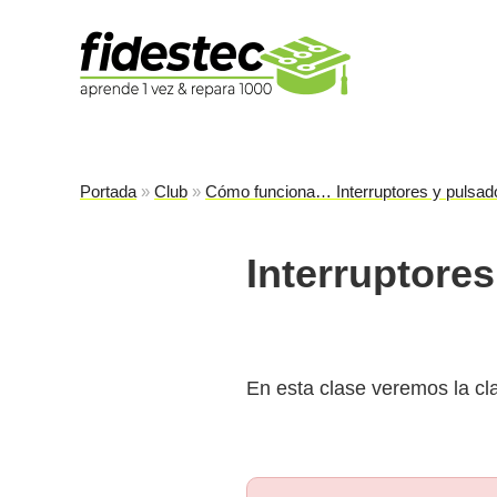
Es
fi
Portada
»
Club
»
Cómo funciona… Interruptores y pulsad
Interruptore
En esta clase veremos la cla