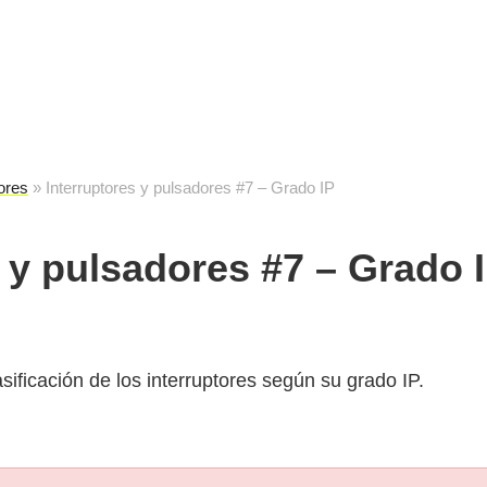
cuela de reparación electrónica
destec
ores
»
Interruptores y pulsadores #7 – Grado IP
s y pulsadores #7 – Grado 
sificación de los interruptores según su grado IP.