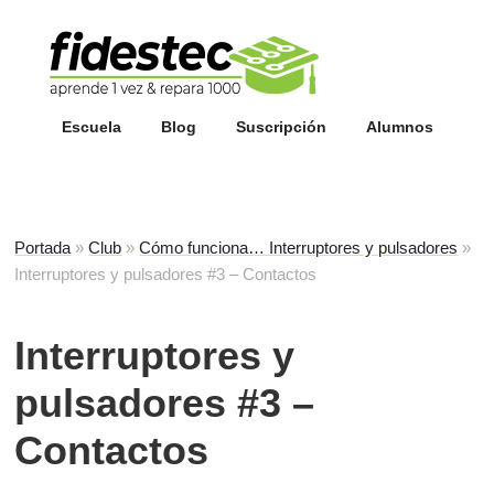
Esc
fi
Escuela
Blog
Suscripción
Alumnos
Portada
»
Club
»
Cómo funciona… Interruptores y pulsadores
»
Interruptores y pulsadores #3 – Contactos
Interruptores y
pulsadores #3 –
Contactos