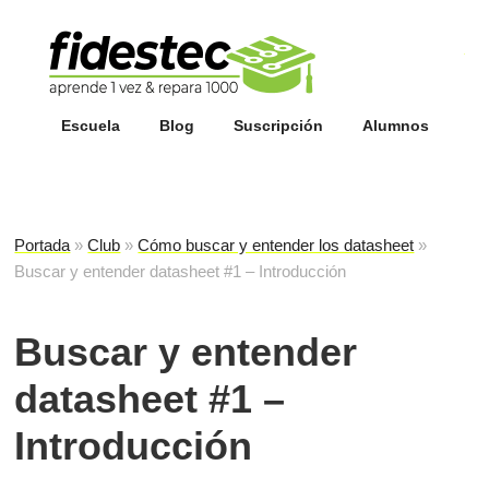
Esc
fi
Escuela
Blog
Suscripción
Alumnos
Portada
»
Club
»
Cómo buscar y entender los datasheet
»
Buscar y entender datasheet #1 – Introducción
Buscar y entender
datasheet #1 –
Introducción