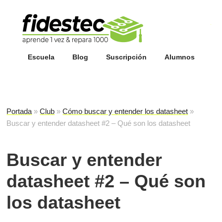
Esc
fi
Escuela
Blog
Suscripción
Alumnos
Portada
»
Club
»
Cómo buscar y entender los datasheet
»
Buscar y entender datasheet #2 – Qué son los datasheet
Buscar y entender
datasheet #2 – Qué son
los datasheet