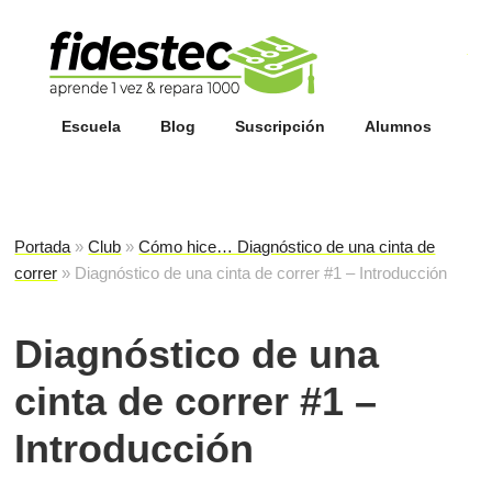
Esc
fi
Escuela
Blog
Suscripción
Alumnos
Portada
»
Club
»
Cómo hice… Diagnóstico de una cinta de
correr
»
Diagnóstico de una cinta de correr #1 – Introducción
Diagnóstico de una
cinta de correr #1 –
Introducción