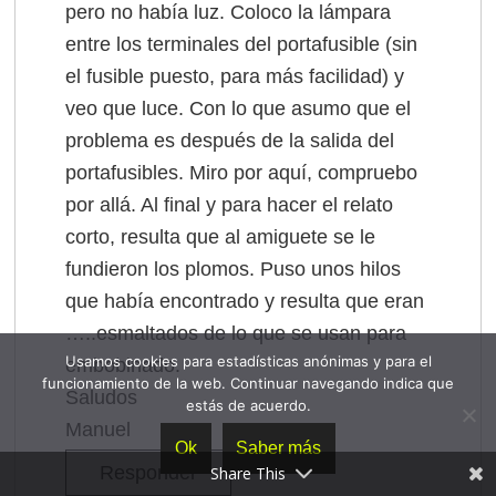
pero no había luz. Coloco la lámpara
entre los terminales del portafusible (sin
el fusible puesto, para más facilidad) y
veo que luce. Con lo que asumo que el
problema es después de la salida del
portafusibles. Miro por aquí, compruebo
por allá. Al final y para hacer el relato
corto, resulta que al amiguete se le
fundieron los plomos. Puso unos hilos
que había encontrado y resulta que eran
…..esmaltados de lo que se usan para
Usamos cookies para estadísticas anónimas y para el
embobinado.
funcionamiento de la web. Continuar navegando indica que
Saludos
estás de acuerdo.
Manuel
Ok
Saber más
Responder
Share This