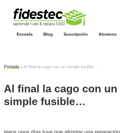
Esc
fi
Escuela
Blog
Suscripción
Alumnos
Portada
»
Al final la cago con un simple fusible…
Al final la cago con un
simple fusible…
Hace unos días tuve que afrontar una reparación