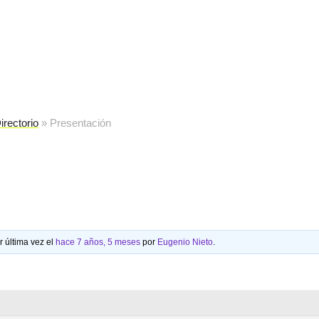
cuela de reparación electrónica
destec
irectorio
»
Presentación
r última vez el
hace 7 años, 5 meses
por
Eugenio Nieto
.