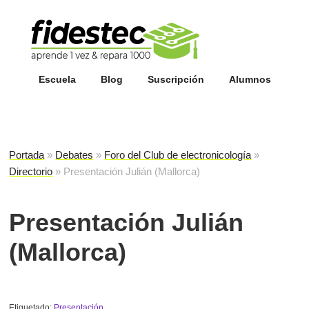
Esc
fi
Escuela
Blog
Suscripción
Alumnos
Portada
»
Debates
»
Foro del Club de electronicología
»
Directorio
»
Presentación Julián (Mallorca)
Presentación Julián
(Mallorca)
Etiquetado:
Presentación