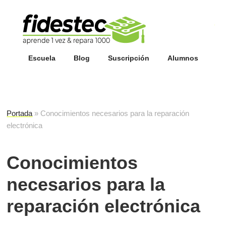
Esc
fi
Escuela
Blog
Suscripción
Alumnos
Portada
»
Conocimientos necesarios para la reparación
electrónica
Conocimientos
necesarios para la
reparación electrónica