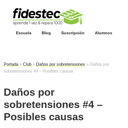
Esc
fi
Escuela
Blog
Suscripción
Alumnos
Portada
»
Club
»
Daños por sobretensiones
»
Daños por
sobretensiones #4 – Posibles causas
Daños por
sobretensiones #4 –
Posibles causas