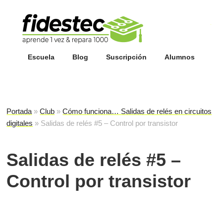
Esc
fi
Escuela
Blog
Suscripción
Alumnos
Portada
»
Club
»
Cómo funciona… Salidas de relés en circuitos
digitales
»
Salidas de relés #5 – Control por transistor
Salidas de relés #5 –
Control por transistor