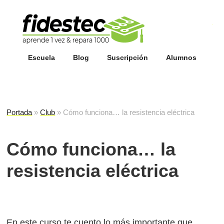
Esc
fi
Escuela
Blog
Suscripción
Alumnos
Portada
»
Club
»
Cómo funciona… la resistencia eléctrica
Cómo funciona… la
resistencia eléctrica
En este curso te cuento lo más importante que