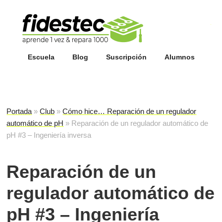
Esc
fi
Escuela
Blog
Suscripción
Alumnos
Portada
»
Club
»
Cómo hice… Reparación de un regulador
automático de pH
»
Reparación de un regulador automático de
pH #3 – Ingeniería inversa
Reparación de un
regulador automático de
pH #3 – Ingeniería