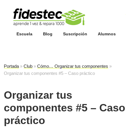
Esc
fi
Escuela
Blog
Suscripción
Alumnos
Portada
»
Club
»
Cómo… Organizar tus componentes
»
Organizar tus componentes #5 – Caso práctico
Organizar tus
componentes #5 – Caso
práctico