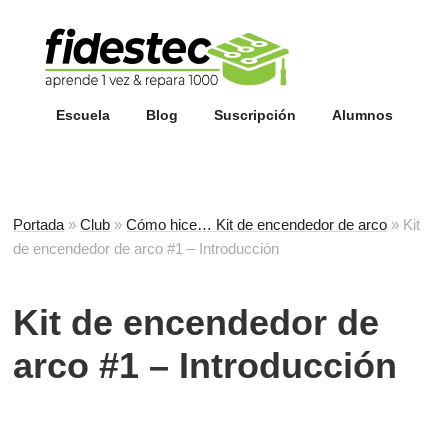
Esc
fi
Escuela
Blog
Suscripción
Alumnos
Portada
»
Club
»
Cómo hice… Kit de encendedor de arco
»
Kit
de encendedor de arco #1 – Introducción
Kit de encendedor de
arco #1 – Introducción