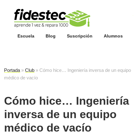
Esc
fi
Escuela
Blog
Suscripción
Alumnos
Portada
»
Club
»
Cómo hice… Ingeniería inversa de un equipo
médico de vacío
Cómo hice… Ingeniería
inversa de un equipo
médico de vacío