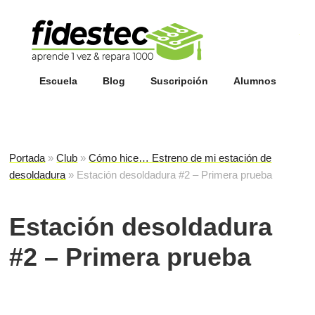
Esc
fi
Escuela
Blog
Suscripción
Alumnos
Portada
»
Club
»
Cómo hice… Estreno de mi estación de
desoldadura
»
Estación desoldadura #2 – Primera prueba
Estación desoldadura
#2 – Primera prueba