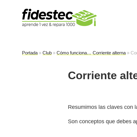
Es
fi
Portada
»
Club
»
Cómo funciona… Corriente alterna
»
Cor
Corriente al
Resumimos las claves con l
Son conceptos que debes apr