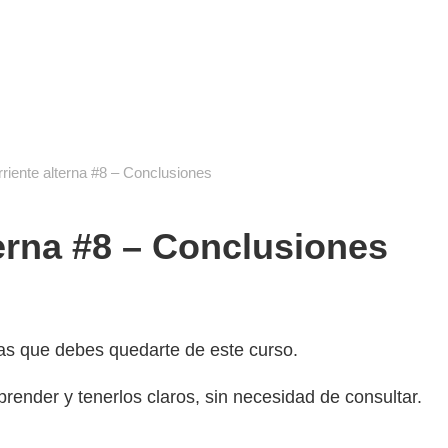
cuela de reparación electrónica
destec
riente alterna #8 – Conclusiones
terna #8 – Conclusiones
as que debes quedarte de este curso.
ender y tenerlos claros, sin necesidad de consultar.