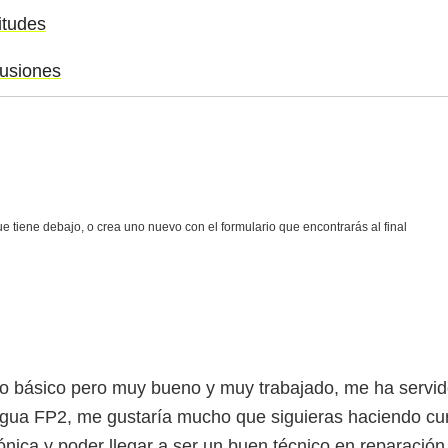
itudes
lusiones
so básico pero muy bueno y muy trabajado, me ha servi
gua FP2, me gustaría mucho que siguieras haciendo cur
nica y poder llegar a ser un buen técnico en reparación 