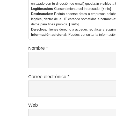
enlazado con tu dirección de email) quedarán visibles a 
Legitimación:
Consentimiento del interesado.
[+info]
Destinatarios:
Podrán cederse datos a empresas colabor
legales, dentro de la UE estando sometidas a normativa
datos para fines propios.
[+info]
Derechos:
Tienes derecho a acceder, rectificar y supri
Información adicional:
Puedes consultar la información
Nombre
*
Correo electrónico
*
Web