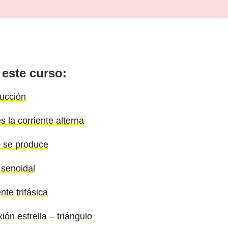
 este curso:
ducción
s la corriente alterna
o se produce
 senoidal
nte trifásica
ión estrella – triángulo