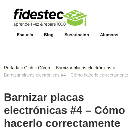
Esc
fi
Escuela
Blog
Suscripción
Alumnos
Portada
»
Club
»
Cómo… Barnizar placas electrónicas
»
Barnizar placas electrónicas #4 – Cómo hacerlo correctamente
Barnizar placas
electrónicas #4 – Cómo
hacerlo correctamente