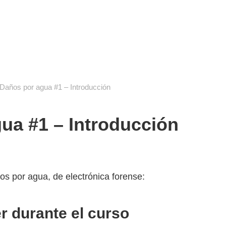
cuela de reparación electrónica
destec
Daños por agua #1 – Introducción
ua #1 – Introducción
os por agua, de electrónica forense:
 durante el curso