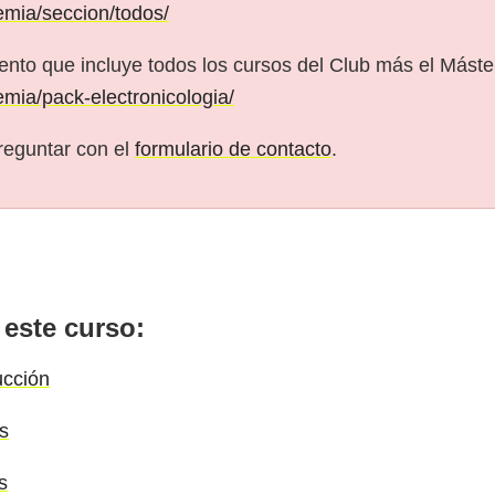
emia/seccion/todos/
nto que incluye todos los cursos del Club más el Máster
emia/pack-electronicologia/
reguntar con el
formulario de contacto
.
 este curso:
ucción
s
s