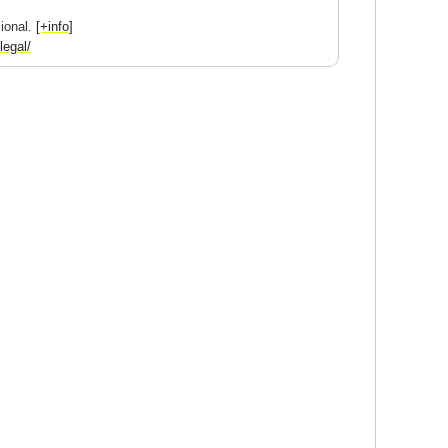
cional.
[+info]
legal/