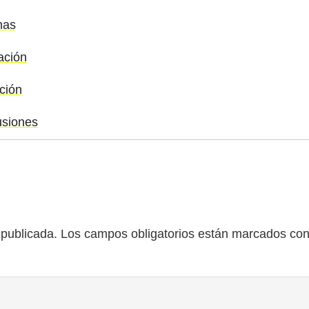
mas
ación
ción
usiones
 publicada.
Los campos obligatorios están marcados co