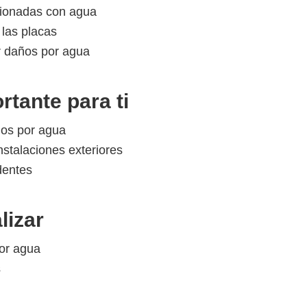
cionadas con agua
 las placas
r daños por agua
rtante para ti
ños por agua
instalaciones exteriores
dentes
lizar
or agua
s