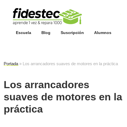
Esc
fi
Escuela
Blog
Suscripción
Alumnos
Portada
»
Los arrancadores suaves de motores en la práctica
Los arrancadores
suaves de motores en la
práctica