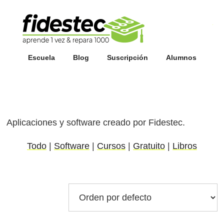
Esc
fi
Escuela
Blog
Suscripción
Alumnos
Aplicaciones y software creado por Fidestec.
Todo
|
Software
|
Cursos
|
Gratuito
|
Libros