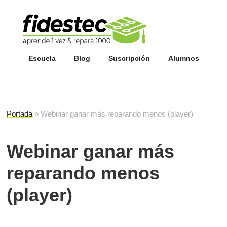
Esc
fi
Escuela
Blog
Suscripción
Alumnos
Portada
»
Webinar ganar más reparando menos (player)
Webinar ganar más
reparando menos
(player)