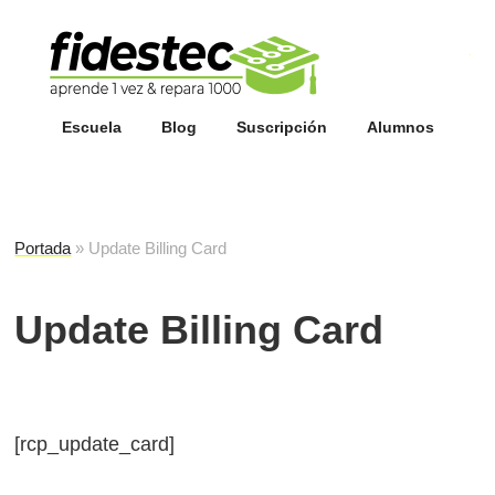
Esc
fi
Escuela
Blog
Suscripción
Alumnos
Portada
»
Update Billing Card
Update Billing Card
[rcp_update_card]