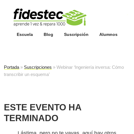
Esc
fi
Escuela
Blog
Suscripción
Alumnos
Portada
»
Suscripciones
»
Webinar ‘Ingeniería inversa: Cómo
transcribir un esquema’
ESTE EVENTO HA
TERMINADO
Lástima, pero no te vayas, aquí hay otros